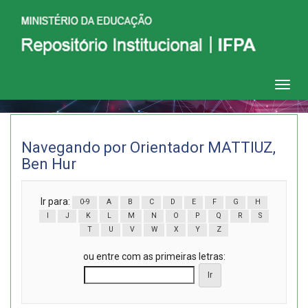
Skip
navigation
Navegando por Orientador MATTIUZ,
Ben Hur
Ir para:
0-9
A
B
C
D
E
F
G
H
I
J
K
L
M
N
O
P
Q
R
S
T
U
V
W
X
Y
Z
ou entre com as primeiras letras: