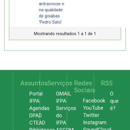
antracnose e
na qualidade
de goiabas
‘Pedro Sato’
Mostrando resultados 1 a 1 de 1
Assuntos
Serviços
Redes
RSS
Sociais
Portal
GMAIL
O
Facebook
IFPA
IFPA
que
YouTube
Agendas
Serviços
é?
Twitter
DPAD
do
Instagram
CTEAD
IFPA
SoundCloud
Bibliotecas
ASCOM