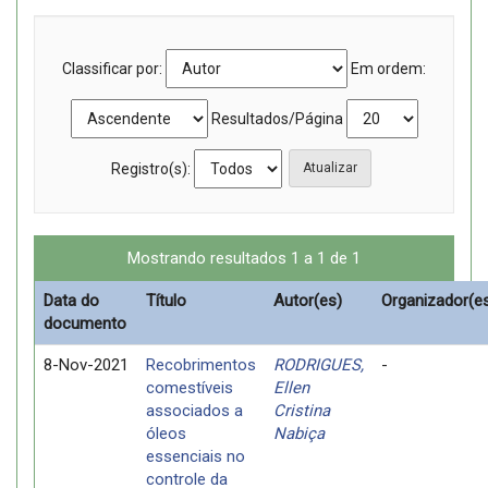
Classificar por:
Em ordem:
Resultados/Página
Registro(s):
Mostrando resultados 1 a 1 de 1
Data do
Título
Autor(es)
Organizador(e
documento
8-Nov-2021
Recobrimentos
RODRIGUES,
-
comestíveis
Ellen
associados a
Cristina
óleos
Nabiça
essenciais no
controle da