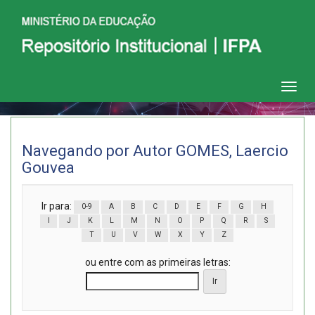
Skip
navigation
Navegando por Autor GOMES, Laercio
Gouvea
Ir para:
0-9
A
B
C
D
E
F
G
H
I
J
K
L
M
N
O
P
Q
R
S
T
U
V
W
X
Y
Z
ou entre com as primeiras letras: