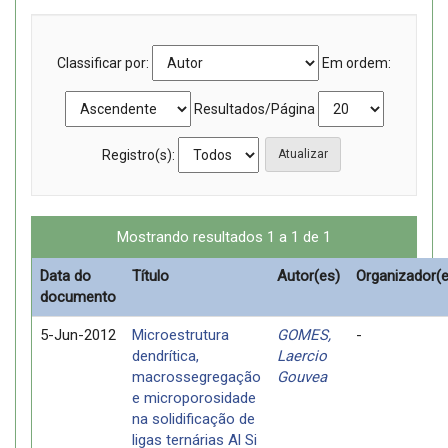
Classificar por:
Em ordem:
Resultados/Página
Registro(s):
Mostrando resultados 1 a 1 de 1
Data do
Título
Autor(es)
Organizador(e
documento
5-Jun-2012
Microestrutura
GOMES,
-
dendrítica,
Laercio
macrossegregação
Gouvea
e microporosidade
na solidificação de
ligas ternárias Al Si