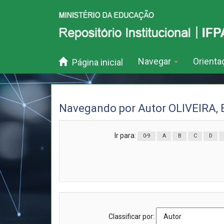
Skip
navigation
Navegar
Orient
Página inicial
Navegando por Autor OLIVEIRA, 
Ir para:
0-9
A
B
C
D
Classificar por: