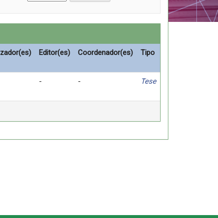
izador(es)
Editor(es)
Coordenador(es)
Tipo
-
-
Tese