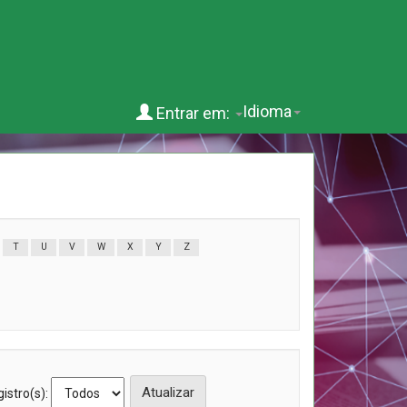
Idioma
Entrar em:
T
U
V
W
X
Y
Z
istro(s):