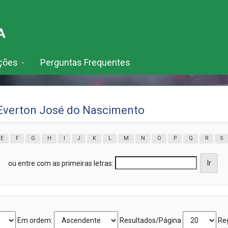
ações
Perguntas Frequentes
Everton José do Nascimento
E
F
G
H
I
J
K
L
M
N
O
P
Q
R
S
ou entre com as primeiras letras:
Em ordem:
Resultados/Página
Reg