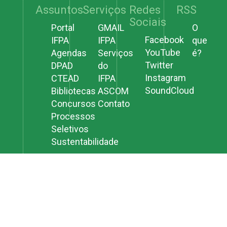
Assuntos
Serviços
Redes
RSS
Sociais
Portal
GMAIL
O
Facebook
IFPA
IFPA
que
YouTube
Agendas
Serviços
é?
Twitter
DPAD
do
Instagram
CTEAD
IFPA
SoundCloud
Bibliotecas
ASCOM
Concursos
Contato
Processos
Seletivos
Sustentabilidade