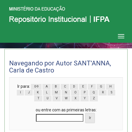
Skip
navigation
Navegando por Autor SANT'ANNA,
Carla de Castro
Ir para:
0-9
A
B
C
D
E
F
G
H
I
J
K
L
M
N
O
P
Q
R
S
T
U
V
W
X
Y
Z
ou entre com as primeiras letras: