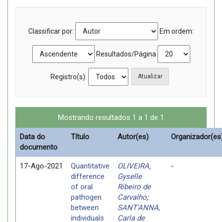
Classificar por:
Em ordem:
Resultados/Página
Registro(s):
Mostrando resultados 1 a 1 de 1
Data do
Título
Autor(es)
Organizador(es
documento
17-Ago-2021
Quantitative
OLIVEIRA,
-
difference
Gyselle
of oral
Ribeiro de
pathogen
Carvalho
;
between
SANT'ANNA,
individuals
Carla de