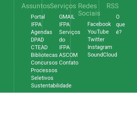
Assuntos
Serviços
Redes
RSS
Sociais
Portal
GMAIL
O
Facebook
IFPA
IFPA
que
YouTube
Agendas
Serviços
é?
Twitter
DPAD
do
Instagram
CTEAD
IFPA
SoundCloud
Bibliotecas
ASCOM
Concursos
Contato
Processos
Seletivos
Sustentabilidade