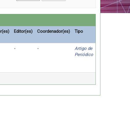
r(es)
Editor(es)
Coordenador(es)
Tipo
-
-
Artigo de
Periódico