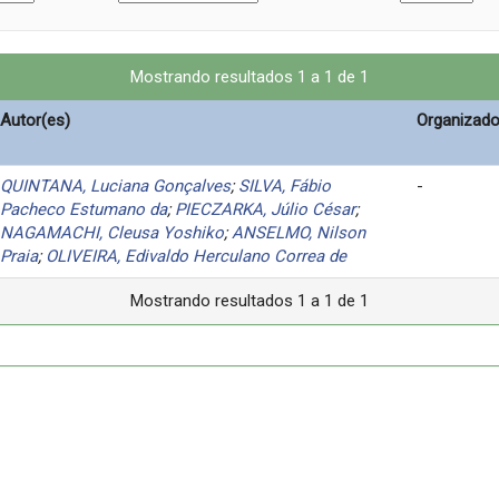
Mostrando resultados 1 a 1 de 1
Autor(es)
Organizado
QUINTANA, Luciana Gonçalves
;
SILVA, Fábio
-
Pacheco Estumano da
;
PIECZARKA, Júlio César
;
NAGAMACHI, Cleusa Yoshiko
;
ANSELMO, Nilson
Praia
;
OLIVEIRA, Edivaldo Herculano Correa de
Mostrando resultados 1 a 1 de 1