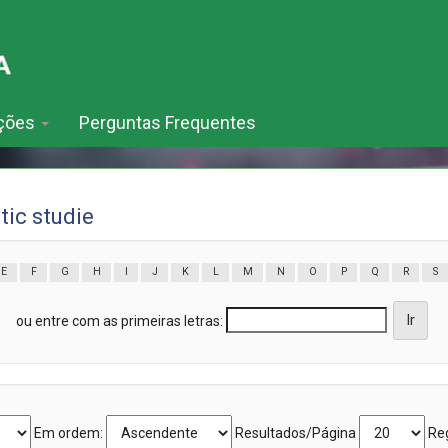
ações
Perguntas Frequentes
ic studie
E
F
G
H
I
J
K
L
M
N
O
P
Q
R
S
ou entre com as primeiras letras:
Em ordem:
Resultados/Página
Reg