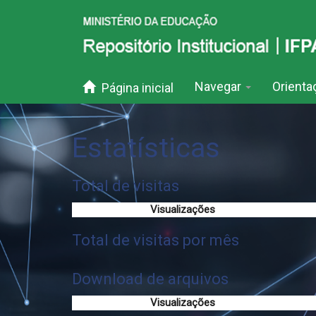
Skip
navigation
Navegar
Orient
Página inicial
Estatísticas
Total de visitas
Visualizações
Total de visitas por mês
Download de arquivos
Visualizações