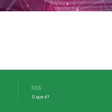
RSS
O que é?